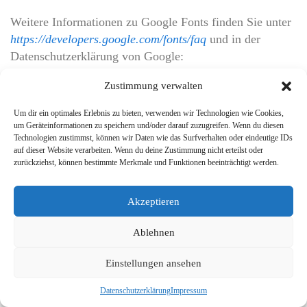
Weitere Informationen zu Google Fonts finden Sie unter
https://developers.google.com/fonts/faq
und in der
Datenschutzerklärung von Google:
https://policies.google.com/privacy?hl=de
.
Zustimmung verwalten
Font Awesome (lokales Hosting)
Um dir ein optimales Erlebnis zu bieten, verwenden wir Technologien wie Cookies,
um Geräteinformationen zu speichern und/oder darauf zuzugreifen. Wenn du diesen
Technologien zustimmst, können wir Daten wie das Surfverhalten oder eindeutige IDs
Diese Seite nutzt zur einheitlichen Darstellung von
auf dieser Website verarbeiten. Wenn du deine Zustimmung nicht erteilst oder
Schriftarten Font Awesome. Font Awesome ist lokal
zurückziehst, können bestimmte Merkmale und Funktionen beeinträchtigt werden.
installiert. Eine Verbindung zu Servern von Fonticons,
Inc. findet dabei nicht statt.
Akzeptieren
Weitere Informationen zu Font Awesome finden Sie in
Ablehnen
der Datenschutzerklärung für Font Awesome unter:
https://fontawesome.com/privacy
.
Einstellungen ansehen
Datenschutzerklärung
Impressum
hCaptcha